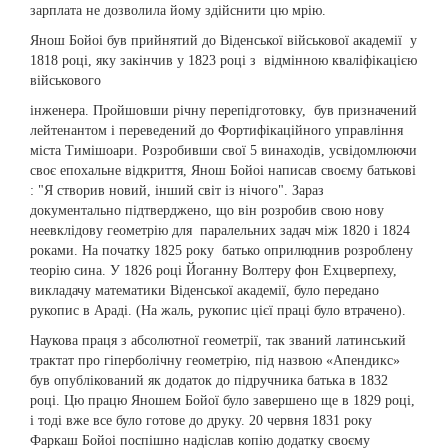
зарплата не дозволила йому здійснити цю мрію.
Янош Бойоі був прийнятий до Віденської військової академії у
1818 році, яку закінчив у 1823 році з відмінною кваліфікацією
військового
інженера. Пройшовши річну перепідготовку, був призначений
лейтенантом і переведений до Фортифікаційного управління
міста Тимішоари. Розробивши свої 5 винаходів, усвідомлюючи
своє епохальне відкриття, Янош Бойоі написав своєму батькові
: "Я створив новий, інший світ із нічого". Зараз
документально підтверджено, що він розробив свою нову
неевклідову геометрію для паралельних задач між 1820 і 1824
роками. На початку 1825 року батько оприлюднив розроблену
теорію сина. У 1826 році Йоганну Волтеру фон Ехцверпеху,
викладачу математики Віденської академії, було передано
рукопис в Араді. (На жаль, рукопис цієї праці було втрачено).
Наукова праця з абсолютної геометрії, так званий латинський
трактат про гіперболічну геометрію, під назвою «Апендикс»
був опублікований як додаток до підручника батька в 1832
році. Цю працю Яношем Бойої було завершено ще в 1829 році,
і тоді вже все було готове до друку. 20 червня 1831 року
Фаркаш Бойоі поспішно надіслав копію додатку своєму