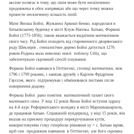
аксіом полягає в тому, що лінія може бути нескінченно
продовжена в обох напрямках або що через точку можна
провести нескінченну кількість ліній.
Мати Яноша Бойоі, Жужанна Аркоші-Бенко, народилася в
батьківському будинку в місті Клуж-Напока. Батько, Форкош
Бойоі (1775-1856), також вважається видатним математиком
свого часу. Рід Бойоі походить від старовинного дворянського
роду Шеклерів , генеалогічне дерево Бойоі датується 1276
роком.Родина мала невеликі землі поблизу Сібіу, що
забезпечувало скромний спосіб існування.
Форкош Бойоі навчався в Геттінгені, столиці математики, між
1796 і 1799 роками, і завязав дружбу з Карлом Фрідріхом
Гауссом, якого підтримував і обмінювався листами після
повернення додому.
Форкош Бойоі рано помітив математичний талант свого
маленького сина. У віці 12 років Янош Бойоі вступив одразу
на 4-й курс Реформатського коледжу в місті Марошвашархель,
де працював батько. Справжній вундеркінд, у віці 15 років, він
вказав на приємну процедуру перекручування кутів,
використовуючи гілку гіперболи рівняння xy = c. Батько мріяв,
щоб син продовжив навчання в Геттінгені, але його скромна