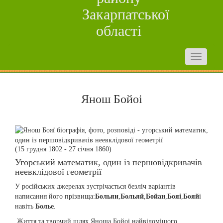
Закарпатської
області
Янош Бойоі
(15 грудня 1802 - 27 січня 1860)
Угорський математик, один із першовідкривачів
неевклідової геометрії
У російських джерелах зустрічається безліч варіантів
написання його прізвища:
Больяи
,
Больяй
,
Бойан
,
Бояі
,
Бояй
і
навіть
Болье
.
Життя та творчий шлях Яноша Бойоі,найвідомішого