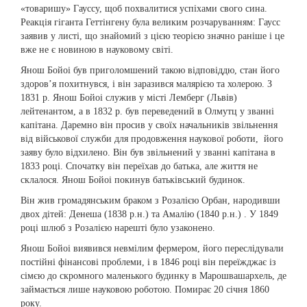
«товаришу» Гауссу, щоб похвалитися успіхами свого сина.
Реакція гіганта Геттінгену була великим розчаруванням: Гаусс
заявив у листі, що знайомий з цією теорією значно раніше і це
вже не є новиною в науковому світі.
Янош Бойоі був приголомшений такою відповіддю, стан його
здоров’я похитнувся, і він заразився малярією та холерою. З
1831 р. Янош Бойоі служив у місті Лемберг (Львів)
лейтенантом, а в 1832 р. був переведений в Олмутц у званні
капітана. Даремно він просив у своїх начальників звільнення
від військової служби для продовження наукової роботи, його
заяву було відхилено. Він був звільнений у званні капітана в
1833 році. Спочатку він переїхав до батька, але життя не
склалося. Янош Бойоі покинув батьківський будинок.
Він жив громадянським браком з Розалією Орбан, народивши
двох дітей: Денеша (1838 р.н.) та Амалію (1840 р.н.) . У 1849
році шлюб з Розалією нарешті було узаконено.
Янош Бойоі виявився невмілим фермером, його переслідували
постійні фінансові проблеми, і в 1846 році він переїжджає із
сімєю до скромного маленького будинку в Марошвашархель, де
займається лише науковою роботою. Помирає 20 січня 1860
року.