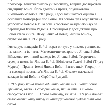
професор Кенігсберзького університету, вперше досліджував
спадщину Бойоі. Його двотомна праця, опублікована
німецькою мовою в 1913 році, і досі залишається однією з
основних монографій про Бойоі. Ця робота була опублікована
угорською мовою в 1914 році Угорською академією наук за
перекладом Ігнаца Радоша. Орієнтиром у дослідженні про
Бойоі стала книга Шаму Бенко «Сповіді Яноша Бойоі»,
опублікована в 1968 році.
Імя та дух нащадків Бойоі зараз живуть у кількох установах,
названих на їх честь: Математичне товариство Яноша Бойоі,
Військово-технічний коледж ім. Яноша Бойоі, Теоретична
середня школа ім.Яноша Бойоі, Бібліотека Телекі-Бойоі (Тиргу
Муреш), Премія імені Яноша Бойоі. Багато шкіл Угорщини
на сьогодні носять ім’я Яноша Бойоі. Є також навчальні
заклади імені Бойоі в Сербії та Румунії.
З 1992 року наша школа офіційно носить імя Яноша Бойоі.
Зрештою, гасло «я створив новий, інший світ із нічого»
стосується і нас .... З того моменту, як ми в 1989 році почали
створювати нашу школу із напівзруйнованої будівлі дитячого
садка.