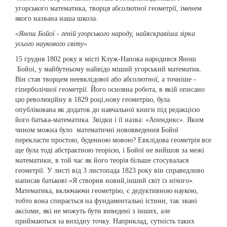
угорського математика, творця абсолютної геометрії, іменем
якого названа наша школа.
«Янош Бойої - геній угорського народу, найяскравіша зірка
усього наукового світу»
15 грудня 1802 року в місті Клуж-Напока народився Янош
Бойоі, у майбутньому найвідо міший угорський математик.
Він став творцем неевклідової або абсолютної, а точніше -
гіперболічної геометрії. Його основна робота, в якій описано
цю революційну в 1829 році,нову геометрію, була
опублікована як додаток до навчальної книги під редакцією
його батька-математика. Звідки і її назва: «Апендикс». Яким
чином можна було математичні нововведення Бойої
перекласти простою, буденною мовою? Евклідова геометрія все
ще була тоді абстрактною теорією, і Бойої не вийшов за межі
математики, в той час як його теорія більше стосувалася
геометрії. У листі від 3 листопада 1823 року він справедливо
написав батькові:«Я створив новий,інший світ із нічого».
Математика, включаючи геометрію, є дедуктивною наукою,
тобто вона спирається на фундаментальні істини, так звані
аксіоми, які не можуть бути виведені з інших, але
приймаються за вихідну точку. Наприклад, сутність таких