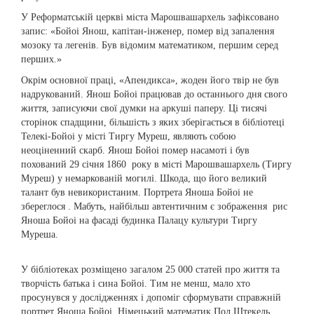
У Реформатській церкві міста Марошвашархель зафіксовано
запис: «Бойоі Янош, капітан-інженер, помер від запалення
мозоку та легенів. Був відомим математиком, першим серед
перших.»
Окрім основної праці, «Апендикса», жоден його твір не був
надрукований. Янош Бойоі працював до останнього дня свого
життя, записуючи свої думки на аркуші паперу. Ці тисячі
сторінок спадщини, більшість з яких зберігається в бібліотеці
Телекі-Бойоі у місті Тиргу Муреш, являють собою
неоціненний скарб. Янош Бойоі помер насамоті і був
похований 29 січня 1860 року в місті Марошвашархель (Тиргу
Муреш) у немаркованій могилі. Шкода, що його великий
талант був невикористаним. Портрета Яноша Бойоі не
збереглося . Мабуть, найбільш автентичним є зображення рис
Яноша Бойоі на фасаді будинка Палацу культури Тиргу
Муреша.
У бібліотеках розміщено загалом 25 000 статей про життя та
творчість батька і сина Бойоі. Тим не менш, мало хто
просунувся у дослідженнях і допоміг сформувати справжній
портрет Яноша Бойоі. Німецький математик Пол Штекель,