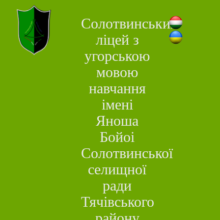
Солотвинський
ліцей з
угорською
мовою
навчання
імені
Яноша
Бойоі
Солотвинської
селищної
ради
Тячівського
району