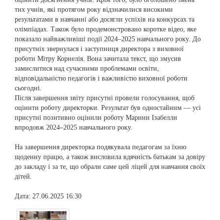
тих учнів, які протягом року відзначилися високими
результатами в навчанні або досягли успіхів на конкурсах та
олімпіадах. Також було продемонстровано коротке відео, яке
показало найважливіші події 2024–2025 навчального року. До
присутніх звернулася і заступниця директора з виховної
роботи Мітру Корнелія. Вона зачитала текст, що змусив
замислитися над сучасними проблемами освіти,
відповідальністю педагогів і важливістю виховної роботи
сьогодні.
Після завершення звіту присутні провели голосування, щоб
оцінити роботу директорки. Результат був одностайним — усі
присутні позитивно оцінили роботу Марини Ізабелли
впродовж 2024–2025 навчального року.
На завершення директорка подякувала педагогам за їхню
щоденну працю, а також висловила вдячність батькам за довіру
до закладу і за те, що обрали саме цей ліцей для навчання своїх
дітей.
Дата: 27.06.2025 16:30