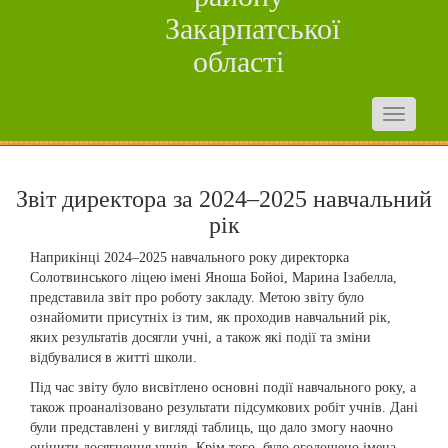
Закарпатської
області
Звіт директора за 2024–2025 навчальний
рік
Наприкінці 2024–2025 навчального року директорка
Солотвинського ліцею імені Яноша Бойоi, Марина Ізабелла,
представила звіт про роботу закладу. Метою звіту було
ознайомити присутніх із тим, як проходив навчальний рік,
яких результатів досягли учні, а також які події та зміни
відбувалися в житті школи.
Під час звіту було висвітлено основні події навчального року, а
також проаналізовано результати підсумкових робіт учнів. Дані
були представлені у вигляді таблиць, що дало змогу наочно
оцінити досягнення учнів. Крім того, було оголошено імена