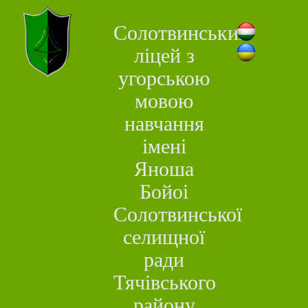
Солотвинський
ліцей з
угорською
мовою
навчання
імені
Яноша
Бойоі
Солотвинської
селищної
ради
Тячівського
району